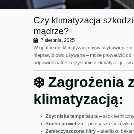
Czy klimatyzacja szkodzi
mądrze?
7 sierpnia, 2025
W upalne dni klimatyzacja bywa wybawieniem.
nieprawidłowo używana – może prowadzić do infe
odpowiedzialne korzystanie z klimatyzacji – w
❄️ Zagrożenia 
klimatyzacją:
Zbyt niska temperatura
– szok termiczn
Suche powietrze
– przesusza śluzówki no
Zanieczyszczone filtry
– siedlisko bakteri