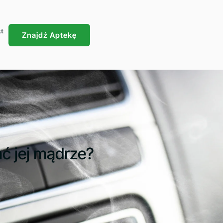
t
Znajdź Aptekę
ć jej mądrze?