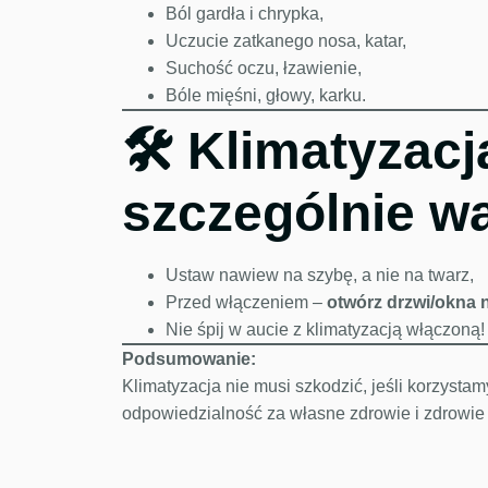
Ból gardła i chrypka,
Uczucie zatkanego nosa, katar,
Suchość oczu, łzawienie,
Bóle mięśni, głowy, karku.
🛠️ Klimatyzac
szczególnie w
Ustaw nawiew na szybę, a nie na twarz,
Przed włączeniem –
otwórz drzwi/okna 
Nie śpij w aucie z klimatyzacją włączoną!
Podsumowanie:
Klimatyzacja nie musi szkodzić, jeśli korzystamy
odpowiedzialność za własne zdrowie i zdrowie 