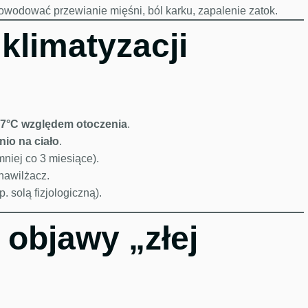
wodować przewianie mięśni, ból karku, zapalenie zatok.
klimatyzacji
–7°C względem otoczenia
.
nio na ciało
.
niej co 3 miesiące).
 nawilżacz.
p. solą fizjologiczną).
 objawy „złej