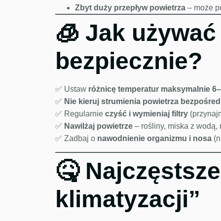
Zbyt duży przepływ powietrza
– może po
🧊 Jak używać 
bezpiecznie?
✅ Ustaw
różnicę temperatur maksymalnie 6
✅
Nie kieruj strumienia powietrza bezpośred
✅ Regularnie
czyść i wymieniaj filtry
(przynajm
✅
Nawilżaj powietrze
– rośliny, miska z wodą,
✅ Zadbaj o
nawodnienie organizmu i nosa
(n
🤒 Najczęstsze
klimatyzacji”