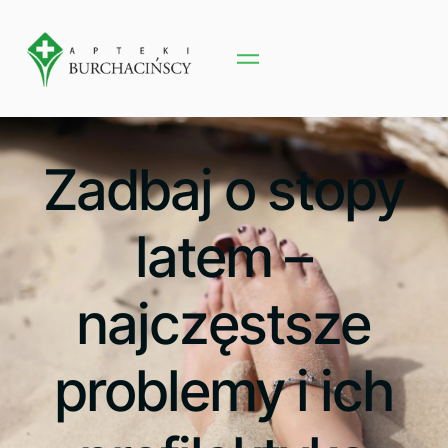
Zadbaj o stopy
latem –
najczęstsze
problemy i ich