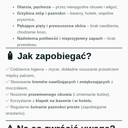
Otarcia, pęcherze
– przez niewygodne obuwie i wilgoć,
Grzybica stóp i paznokci
– baseny, hotele, wspólne
prysznice,
Pękające pięty i przesuszona skóra
– brak nawilżenia,
chodzenie boso,
Nadmierna potliwość i nieprzyjemny zapach
– brak
przewiewu.
🧴 Jak zapobiegać?
✅ Codzienna higiena – mycie, dokładne osuszanie przestrzeni
między palcami,
✅ Stosowanie
kremów nawilżających i zmiękczających
z
mocznikiem,
✅ Noszenie
przewiewnego obuwia
(i zmienianie butów),
✅ Korzystanie z
klapek na basenie i w hotelu
,
✅ Regularne
ścinanie paznokci prosto
(zapobieganie
wrastaniu).